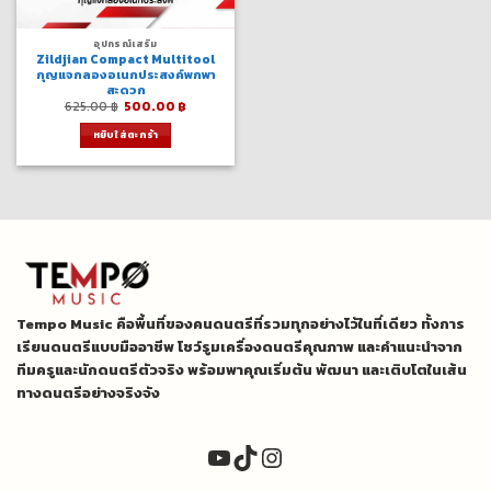
อุปกรณ์เสริม
Zildjian Compact Multitool
กุญแจกลองอเนกประสงค์พกพา
สะดวก
Original
Current
625.00
฿
500.00
฿
price
price
was:
is:
หยิบใส่ตะกร้า
625.00 ฿.
500.00 ฿.
Tempo Music คือพื้นที่ของคนดนตรีที่รวมทุกอย่างไว้ในที่เดียว ทั้งการ
เรียนดนตรีแบบมืออาชีพ โชว์รูมเครื่องดนตรีคุณภาพ และคำแนะนำจาก
ทีมครูและนักดนตรีตัวจริง พร้อมพาคุณเริ่มต้น พัฒนา และเติบโตในเส้น
ทางดนตรีอย่างจริงจัง
YouTube
TikTok
Instagram