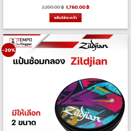
Original
Current
2,200.00
฿
1,760.00
฿
price
price
was:
is:
หยิบใส่ตะกร้า
2,200.00 ฿.
1,760.00 ฿.
-20%