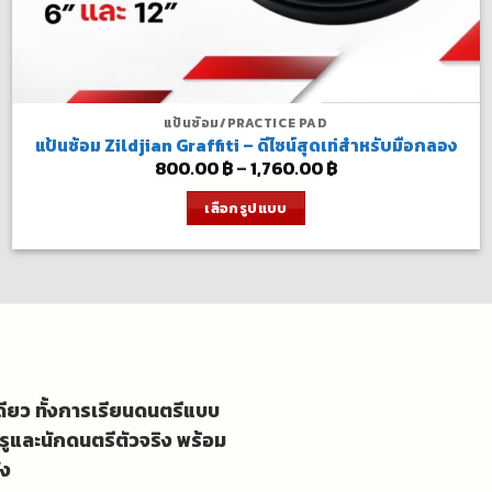
แป้นซ้อม/PRACTICE PAD
แป้นซ้อม Zildjian Graffiti – ดีไซน์สุดเท่สำหรับมือกลอง
Price
800.00
฿
–
1,760.00
฿
range:
800.00 ฿
เลือกรูปแบบ
through
1,760.00 ฿
This
product
has
multiple
variants.
The
options
เดียว ทั้งการเรียนดนตรีแบบ
may
รูและนักดนตรีตัวจริง พร้อม
be
ัง
chosen