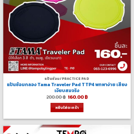
แป้นซ้อม/PRACTICE PAD
แป้นซ้อมกลอง Tama Traveler Pad TTP4 พกพาง่าย เสียง
เงียบสมจริง
Original
Current
200.00
฿
160.00
฿
price
price
was:
is:
หยิบใส่ตะกร้า
200.00 ฿.
160.00 ฿.