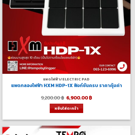
แพดไฟฟ้า/ELECTRIC PAD
แพดกลองไฟฟ้า HXM HDP-1X ฟังก์ชันครบ ราคาคุ้มค่า
Original
Current
9,200.00
฿
6,900.00
฿
price
price
was:
is:
หยิบใส่ตะกร้า
9,200.00 ฿.
6,900.00 ฿.