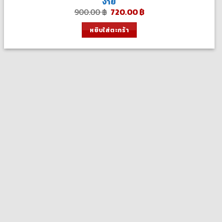
ง่าย
Original
Current
900.00
฿
720.00
฿
price
price
was:
is:
หยิบใส่ตะกร้า
900.00 ฿.
720.00 ฿.