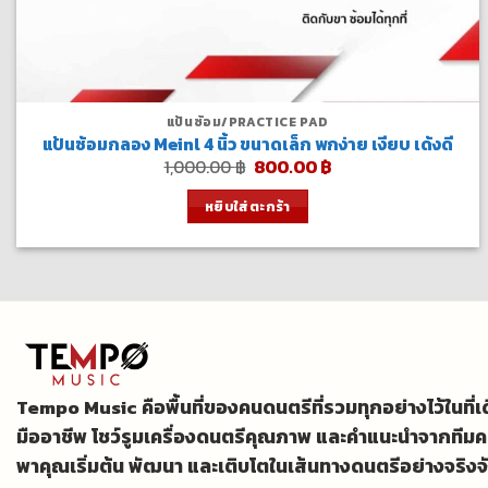
แป้นซ้อม/PRACTICE PAD
แป้นซ้อมกลอง Meinl 4 นิ้ว ขนาดเล็ก พกง่าย เงียบ เด้งดี
Original
Current
1,000.00
฿
800.00
฿
price
price
was:
is:
หยิบใส่ตะกร้า
1,000.00 ฿.
800.00 ฿.
Tempo Music คือพื้นที่ของคนดนตรีที่รวมทุกอย่างไว้ในที่
มืออาชีพ โชว์รูมเครื่องดนตรีคุณภาพ และคำแนะนำจากทีมค
พาคุณเริ่มต้น พัฒนา และเติบโตในเส้นทางดนตรีอย่างจริงจ