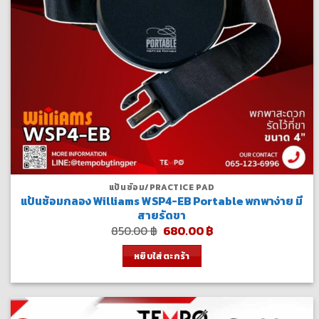
แป้นซ้อม/PRACTICE PAD
แป้นซ้อมกลอง Williams WSP4-EB Portable พกพาง่าย มี
สายรัดขา
Original
Current
850.00
฿
680.00
฿
price
price
was:
is:
หยิบใส่ตะกร้า
850.00 ฿.
680.00 ฿.