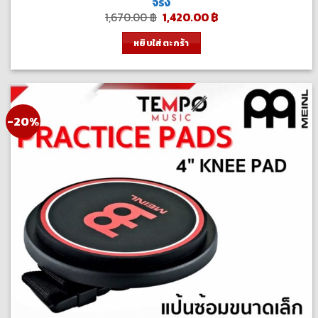
จริง
Original
Current
1,670.00
฿
1,420.00
฿
price
price
was:
is:
หยิบใส่ตะกร้า
1,670.00 ฿.
1,420.00 ฿.
-20%