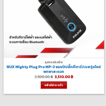
อุปกรณ์เสริม
NUX Mighty Plug Pro MP-3 แอมป์ปลั๊กกีตาร์/เบสรุ่นใหม่
พกพาสะดวก
Original
Current
3,900.00
฿
3,510.00
฿
price
price
was:
is:
หยิบใส่ตะกร้า
3,900.00 ฿.
3,510.00 ฿.