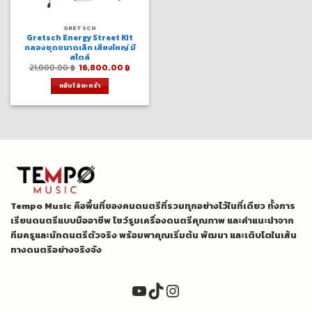
GRETSCH
Gretsch Energy Street Kit
กลองชุดขนาดเล็ก เสียงใหญ่ มี
สไตล์
Original
Current
21,000.00
฿
16,800.00
฿
price
price
was:
is:
หยิบใส่ตะกร้า
21,000.00 ฿.
16,800.00 ฿.
Tempo Music คือพื้นที่ของคนดนตรีที่รวมทุกอย่างไว้ในที่เดียว ทั้งการ
เรียนดนตรีแบบมืออาชีพ โชว์รูมเครื่องดนตรีคุณภาพ และคำแนะนำจาก
ทีมครูและนักดนตรีตัวจริง พร้อมพาคุณเริ่มต้น พัฒนา และเติบโตในเส้น
ทางดนตรีอย่างจริงจัง
YouTube
TikTok
Instagram