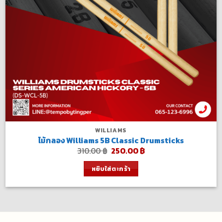
WILLIAMS
ไม้กลอง Williams 5B Classic Drumsticks
Original
Current
310.00
฿
250.00
฿
price
price
was:
is:
หยิบใส่ตะกร้า
310.00 ฿.
250.00 ฿.