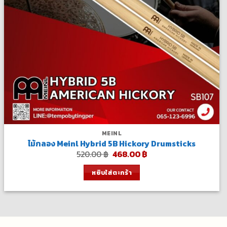
MEINL
ไม้กลอง Meinl Hybrid 5B Hickory Drumsticks
Original
Current
520.00
฿
468.00
฿
price
price
was:
is:
หยิบใส่ตะกร้า
520.00 ฿.
468.00 ฿.