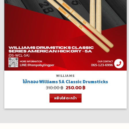
WILLIAMS
ไม้กลอง Williams 5A Classic Drumsticks
Original
Current
310.00
฿
250.00
฿
price
price
was:
is:
หยิบใส่ตะกร้า
310.00 ฿.
250.00 ฿.