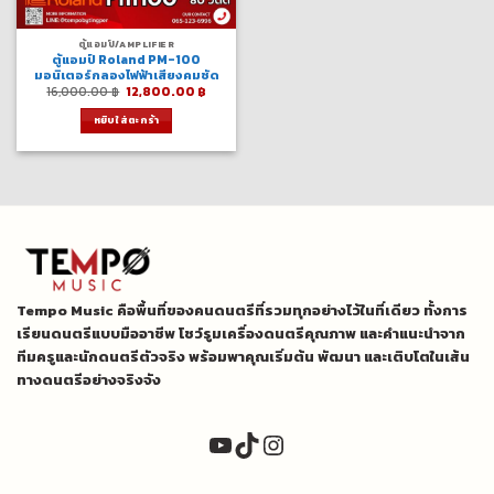
ตู้แอมป์/AMPLIFIER
ตู้แอมป์ Roland PM-100
มอนิเตอร์กลองไฟฟ้าเสียงคมชัด
Original
Current
16,000.00
฿
12,800.00
฿
price
price
was:
is:
หยิบใส่ตะกร้า
16,000.00 ฿.
12,800.00 ฿.
Tempo Music คือพื้นที่ของคนดนตรีที่รวมทุกอย่างไว้ในที่เดียว ทั้งการ
เรียนดนตรีแบบมืออาชีพ โชว์รูมเครื่องดนตรีคุณภาพ และคำแนะนำจาก
ทีมครูและนักดนตรีตัวจริง พร้อมพาคุณเริ่มต้น พัฒนา และเติบโตในเส้น
ทางดนตรีอย่างจริงจัง
YouTube
TikTok
Instagram