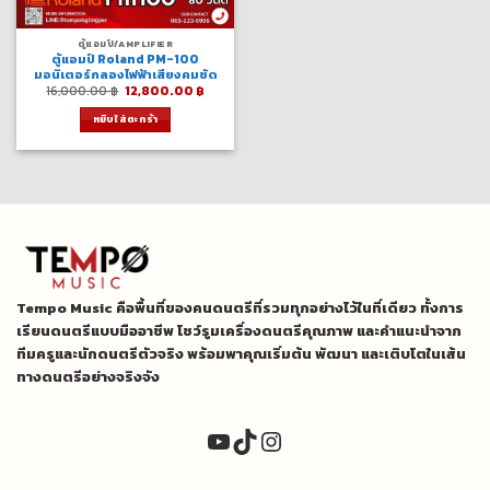
ตู้แอมป์/AMPLIFIER
ตู้แอมป์ Roland PM-100
มอนิเตอร์กลองไฟฟ้าเสียงคมชัด
Original
Current
16,000.00
฿
12,800.00
฿
price
price
was:
is:
หยิบใส่ตะกร้า
16,000.00 ฿.
12,800.00 ฿.
Tempo Music คือพื้นที่ของคนดนตรีที่รวมทุกอย่างไว้ในที่เดียว ทั้งการ
เรียนดนตรีแบบมืออาชีพ โชว์รูมเครื่องดนตรีคุณภาพ และคำแนะนำจาก
ทีมครูและนักดนตรีตัวจริง พร้อมพาคุณเริ่มต้น พัฒนา และเติบโตในเส้น
ทางดนตรีอย่างจริงจัง
YouTube
TikTok
Instagram