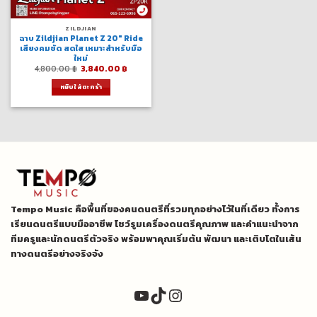
ZILDJIAN
ฉาบ Zildjian Planet Z 20″ Ride
เสียงคมชัด สดใส เหมาะสำหรับมือ
ใหม่
Original
Current
4,800.00
฿
3,840.00
฿
price
price
was:
is:
หยิบใส่ตะกร้า
4,800.00 ฿.
3,840.00 ฿.
Tempo Music คือพื้นที่ของคนดนตรีที่รวมทุกอย่างไว้ในที่เดียว ทั้งการ
เรียนดนตรีแบบมืออาชีพ โชว์รูมเครื่องดนตรีคุณภาพ และคำแนะนำจาก
ทีมครูและนักดนตรีตัวจริง พร้อมพาคุณเริ่มต้น พัฒนา และเติบโตในเส้น
ทางดนตรีอย่างจริงจัง
YouTube
TikTok
Instagram