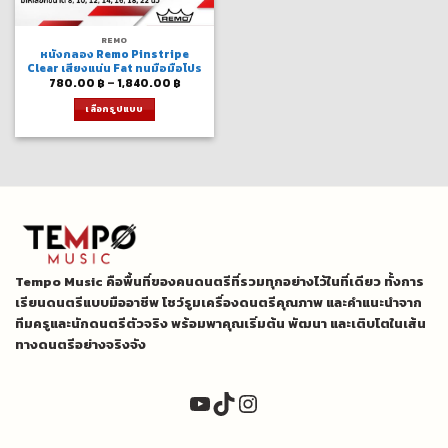
REMO
หนังกลอง Remo Pinstripe
Clear เสียงแน่น Fat ทนมือมือโปร
Price
780.00
฿
–
1,840.00
฿
range:
780.00 ฿
เลือกรูปแบบ
through
1,840.00 ฿
This
product
has
multiple
variants.
The
options
may
be
Tempo Music คือพื้นที่ของคนดนตรีที่รวมทุกอย่างไว้ในที่เดียว ทั้งการ
chosen
on
เรียนดนตรีแบบมืออาชีพ โชว์รูมเครื่องดนตรีคุณภาพ และคำแนะนำจาก
the
ทีมครูและนักดนตรีตัวจริง พร้อมพาคุณเริ่มต้น พัฒนา และเติบโตในเส้น
product
ทางดนตรีอย่างจริงจัง
page
YouTube
TikTok
Instagram