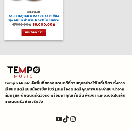
ZILDJIAN
ฉาบ Zildjian A Rock Pack เสียง
พุ่ง คมชัด สำหรับ Rock โดยเฉพาะ
Original
Current
47,500.00
฿
38,000.00
฿
price
price
was:
is:
หยิบใส่ตะกร้า
47,500.00 ฿.
38,000.00 ฿.
Tempo Music คือพื้นที่ของคนดนตรีที่รวมทุกอย่างไว้ในที่เดียว ทั้งการ
เรียนดนตรีแบบมืออาชีพ โชว์รูมเครื่องดนตรีคุณภาพ และคำแนะนำจาก
ทีมครูและนักดนตรีตัวจริง พร้อมพาคุณเริ่มต้น พัฒนา และเติบโตในเส้น
ทางดนตรีอย่างจริงจัง
YouTube
TikTok
Instagram