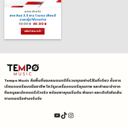
อุปกรณ์เสริม
สาย Aux 3.5 ยาว 1 เมตร เสียงดี
ราคาคุ้ม ใช้งานง่าย
Original
Current
50.00
฿
40.00
฿
price
price
was:
is:
หยิบใส่ตะกร้า
50.00 ฿.
40.00 ฿.
Tempo Music คือพื้นที่ของคนดนตรีที่รวมทุกอย่างไว้ในที่เดียว ทั้งการ
เรียนดนตรีแบบมืออาชีพ โชว์รูมเครื่องดนตรีคุณภาพ และคำแนะนำจาก
ทีมครูและนักดนตรีตัวจริง พร้อมพาคุณเริ่มต้น พัฒนา และเติบโตในเส้น
ทางดนตรีอย่างจริงจัง
YouTube
TikTok
Instagram