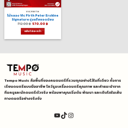
VICFIRTH
ไม้กลอง Vic Firth Peter Erskine
Signature รุ่นแจ๊สยอดนิยม
Original
Current
712.00
฿
570.00
฿
price
price
was:
is:
หยิบใส่ตะกร้า
712.00 ฿.
570.00 ฿.
Tempo Music คือพื้นที่ของคนดนตรีที่รวมทุกอย่างไว้ในที่เดียว ทั้งการ
เรียนดนตรีแบบมืออาชีพ โชว์รูมเครื่องดนตรีคุณภาพ และคำแนะนำจาก
ทีมครูและนักดนตรีตัวจริง พร้อมพาคุณเริ่มต้น พัฒนา และเติบโตในเส้น
ทางดนตรีอย่างจริงจัง
YouTube
TikTok
Instagram