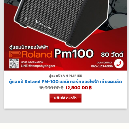
ตู้แอมป์/AMPLIFIER
ตู้แอมป์ Roland PM-100 มอนิเตอร์กลองไฟฟ้าเสียงคมชัด
Original
Current
16,000.00
฿
12,800.00
฿
price
price
was:
is:
หยิบใส่ตะกร้า
16,000.00 ฿.
12,800.00 ฿.