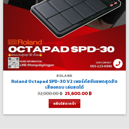
ROLAND
Roland Octapad SPD-30 V2 เพอร์คัสชันแพดสุดฮิต
เสียงครบ เล่นสดได้
Original
Current
32,000.00
฿
25,600.00
฿
price
price
was:
is:
หยิบใส่ตะกร้า
32,000.00 ฿.
25,600.00 ฿.