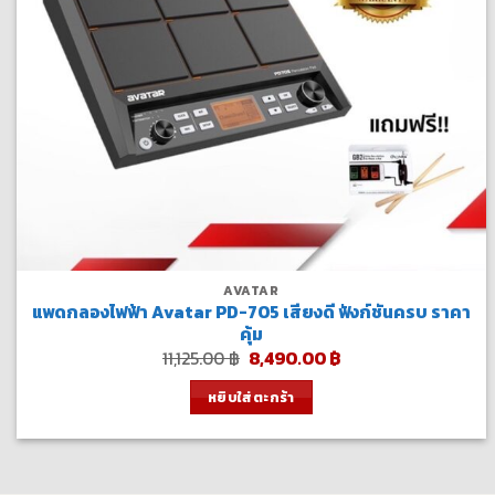
AVATAR
แพดกลองไฟฟ้า Avatar PD-705 เสียงดี ฟังก์ชันครบ ราคา
คุ้ม
Original
Current
11,125.00
฿
8,490.00
฿
price
price
was:
is:
หยิบใส่ตะกร้า
11,125.00 ฿.
8,490.00 ฿.