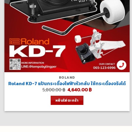
ROLAND
Roland KD-7 แป้นกระเดื่องไฟฟ้าหัวกลับ ใช้กระเดื่องจริงได้
Original
Current
5,800.00
฿
4,640.00
฿
price
price
was:
is:
หยิบใส่ตะกร้า
5,800.00 ฿.
4,640.00 ฿.