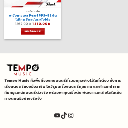
ขาตั้ง/ขาจับ
ขาจับคาวเบล Pearl PPS-82 ยืด
ได้ไกล ยึดแน่นระดับโปร
Original
Current
1,937.00
฿
1,550.00
฿
price
price
was:
is:
หยิบใส่ตะกร้า
1,937.00 ฿.
1,550.00 ฿.
Tempo Music คือพื้นที่ของคนดนตรีที่รวมทุกอย่างไว้ในที่เดียว ทั้งการ
เรียนดนตรีแบบมืออาชีพ โชว์รูมเครื่องดนตรีคุณภาพ และคำแนะนำจาก
ทีมครูและนักดนตรีตัวจริง พร้อมพาคุณเริ่มต้น พัฒนา และเติบโตในเส้น
ทางดนตรีอย่างจริงจัง
YouTube
TikTok
Instagram