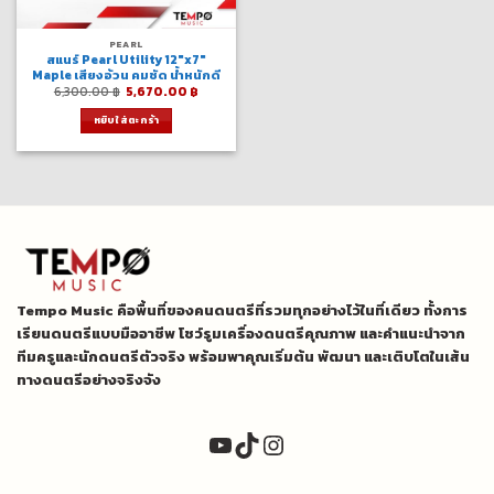
PEARL
สแนร์ Pearl Utility 12″x7″
Maple เสียงอ้วน คมชัด น้ำหนักดี
Original
Current
6,300.00
฿
5,670.00
฿
price
price
was:
is:
หยิบใส่ตะกร้า
6,300.00 ฿.
5,670.00 ฿.
Tempo Music คือพื้นที่ของคนดนตรีที่รวมทุกอย่างไว้ในที่เดียว ทั้งการ
เรียนดนตรีแบบมืออาชีพ โชว์รูมเครื่องดนตรีคุณภาพ และคำแนะนำจาก
ทีมครูและนักดนตรีตัวจริง พร้อมพาคุณเริ่มต้น พัฒนา และเติบโตในเส้น
ทางดนตรีอย่างจริงจัง
YouTube
TikTok
Instagram