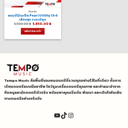
PEARL
สแนร์ไม้เมเปิ้ล Pearl Utility 13×5
เสียงพุ่ง ราคาดีสุด
Original
Current
6,500.00
฿
5,850.00
฿
price
price
was:
is:
หยิบใส่ตะกร้า
6,500.00 ฿.
5,850.00 ฿.
Tempo Music คือพื้นที่ของคนดนตรีที่รวมทุกอย่างไว้ในที่เดียว ทั้งการ
เรียนดนตรีแบบมืออาชีพ โชว์รูมเครื่องดนตรีคุณภาพ และคำแนะนำจาก
ทีมครูและนักดนตรีตัวจริง พร้อมพาคุณเริ่มต้น พัฒนา และเติบโตในเส้น
ทางดนตรีอย่างจริงจัง
YouTube
TikTok
Instagram