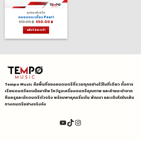
อุปกรณ์เสริม
หมอนกระเดื่อง Pearl
Original
Current
610.00
฿
550.00
฿
price
price
was:
is:
หยิบใส่ตะกร้า
610.00 ฿.
550.00 ฿.
Tempo Music คือพื้นที่ของคนดนตรีที่รวมทุกอย่างไว้ในที่เดียว ทั้งการ
เรียนดนตรีแบบมืออาชีพ โชว์รูมเครื่องดนตรีคุณภาพ และคำแนะนำจาก
ทีมครูและนักดนตรีตัวจริง พร้อมพาคุณเริ่มต้น พัฒนา และเติบโตในเส้น
ทางดนตรีอย่างจริงจัง
YouTube
TikTok
Instagram