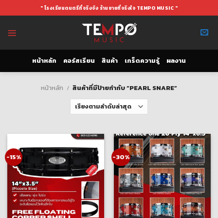
Skip
" โรงเรียนดนตรีที่จริงจัง ร้านขายที่จริงใจ TEMPO MUSIC "
to
content
หน้าหลัก
คอร์สเรียน
สินค้า
เกร็ดความรู้
ผลงาน
หน้าหลัก
/
สินค้าที่มีป้ายกำกับ “PEARL SNARE”
-15%
-30%