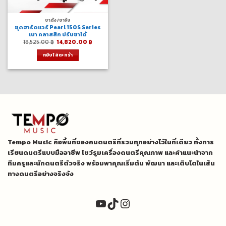
ขาตั้ง/ขาจับ
ชุดฮาร์ดแวร์ Pearl 150S Series
เบา คลาสสิก ปรับขาได้
Original
Current
18,525.00
฿
14,820.00
฿
price
price
was:
is:
หยิบใส่ตะกร้า
18,525.00 ฿.
14,820.00 ฿.
Tempo Music คือพื้นที่ของคนดนตรีที่รวมทุกอย่างไว้ในที่เดียว ทั้งการ
เรียนดนตรีแบบมืออาชีพ โชว์รูมเครื่องดนตรีคุณภาพ และคำแนะนำจาก
ทีมครูและนักดนตรีตัวจริง พร้อมพาคุณเริ่มต้น พัฒนา และเติบโตในเส้น
ทางดนตรีอย่างจริงจัง
YouTube
TikTok
Instagram