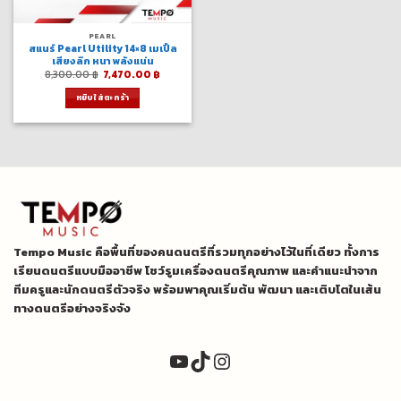
PEARL
สแนร์ Pearl Utility 14×8 เมเปิ้ล
เสียงลึก หนา พลังแน่น
Original
Current
8,300.00
฿
7,470.00
฿
price
price
was:
is:
หยิบใส่ตะกร้า
8,300.00 ฿.
7,470.00 ฿.
Tempo Music คือพื้นที่ของคนดนตรีที่รวมทุกอย่างไว้ในที่เดียว ทั้งการ
เรียนดนตรีแบบมืออาชีพ โชว์รูมเครื่องดนตรีคุณภาพ และคำแนะนำจาก
ทีมครูและนักดนตรีตัวจริง พร้อมพาคุณเริ่มต้น พัฒนา และเติบโตในเส้น
ทางดนตรีอย่างจริงจัง
YouTube
TikTok
Instagram