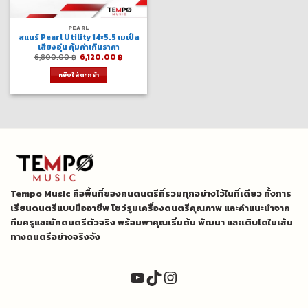
PEARL
สแนร์ Pearl Utility 14×5.5 เมเปิ้ล
เสียงอุ่น คุ้มค่าเกินราคา
Original
Current
6,800.00
฿
6,120.00
฿
price
price
was:
is:
หยิบใส่ตะกร้า
6,800.00 ฿.
6,120.00 ฿.
Tempo Music คือพื้นที่ของคนดนตรีที่รวมทุกอย่างไว้ในที่เดียว ทั้งการ
เรียนดนตรีแบบมืออาชีพ โชว์รูมเครื่องดนตรีคุณภาพ และคำแนะนำจาก
ทีมครูและนักดนตรีตัวจริง พร้อมพาคุณเริ่มต้น พัฒนา และเติบโตในเส้น
ทางดนตรีอย่างจริงจัง
YouTube
TikTok
Instagram