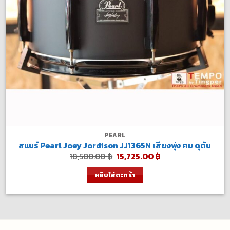
PEARL
สแนร์ Pearl Joey Jordison JJ1365N เสียงพุ่ง คม ดุดัน
Original
Current
18,500.00
฿
15,725.00
฿
price
price
was:
is:
หยิบใส่ตะกร้า
18,500.00 ฿.
15,725.00 ฿.