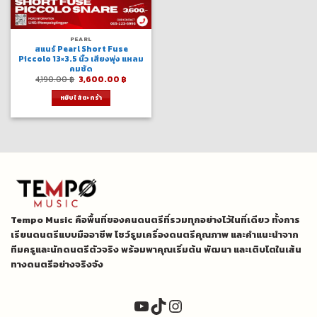
PEARL
สแนร์ Pearl Short Fuse
Piccolo 13×3.5 นิ้ว เสียงพุ่ง แหลม
คมชัด
Original
Current
4,190.00
฿
3,600.00
฿
price
price
was:
is:
หยิบใส่ตะกร้า
4,190.00 ฿.
3,600.00 ฿.
Tempo Music คือพื้นที่ของคนดนตรีที่รวมทุกอย่างไว้ในที่เดียว ทั้งการ
เรียนดนตรีแบบมืออาชีพ โชว์รูมเครื่องดนตรีคุณภาพ และคำแนะนำจาก
ทีมครูและนักดนตรีตัวจริง พร้อมพาคุณเริ่มต้น พัฒนา และเติบโตในเส้น
ทางดนตรีอย่างจริงจัง
YouTube
TikTok
Instagram