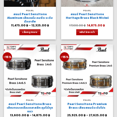
PEARL
PEARL
สแนร์ Pearl Sensitone
สแนร์ Pearl Sensitone
Aluminum เสียงแห้ง คมชัด ระดับ
Heritage Brass Black Nickel
มืออาชีพ
Price
Original
Curren
11,475.00
฿
–
12,325.00
฿
17,500.00
฿
14,875.00
฿
range:
price
price
11,475.00 ฿
was:
is:
เลือกรูปแบบ
หยิบใส่ตะกร้า
through
17,500.00 ฿.
14,875.
12,325.00 ฿
This
product
has
multiple
variants.
-15%
-15%
The
options
may
be
chosen
on
the
product
page
PEARL
PEARL
สแนร์ Pearl Sensitone Brass
Pearl Sensitone Premium
เสียงทองเหลืองคลาสสิก คุมได้ทุก
Brass เสียงสแนร์ระดับโปร
แนว
Price
Price
13,600.00
฿
–
14,875.00
฿
25,925.00
฿
–
27,625.00
฿