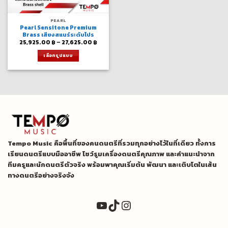
PEARL
Pearl Sensitone Premium
Brass เสียงสแนร์ระดับโปร
Price
25,925.00
฿
–
27,625.00
฿
range:
25,925.00 ฿
เลือกรูปแบบ
through
27,625.00 ฿
This
product
has
multiple
variants.
The
options
may
be
Tempo Music คือพื้นที่ของคนดนตรีที่รวมทุกอย่างไว้ในที่เดียว ทั้งการ
chosen
on
เรียนดนตรีแบบมืออาชีพ โชว์รูมเครื่องดนตรีคุณภาพ และคำแนะนำจาก
the
ทีมครูและนักดนตรีตัวจริง พร้อมพาคุณเริ่มต้น พัฒนา และเติบโตในเส้น
product
ทางดนตรีอย่างจริงจัง
page
YouTube
TikTok
Instagram