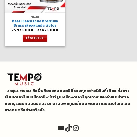
PEARL
Pearl Sensitone Premium
Brass เสียงสแนร์ระดับโปร
Price
25,925.00
฿
–
27,625.00
฿
range:
25,925.00 ฿
เลือกรูปแบบ
through
27,625.00 ฿
This
product
has
multiple
variants.
The
options
may
be
Tempo Music คือพื้นที่ของคนดนตรีที่รวมทุกอย่างไว้ในที่เดียว ทั้งการ
chosen
on
เรียนดนตรีแบบมืออาชีพ โชว์รูมเครื่องดนตรีคุณภาพ และคำแนะนำจาก
the
ทีมครูและนักดนตรีตัวจริง พร้อมพาคุณเริ่มต้น พัฒนา และเติบโตในเส้น
product
ทางดนตรีอย่างจริงจัง
page
YouTube
TikTok
Instagram