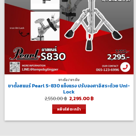
ขาตั้ง/ขาจับ
ขาตั้งสแนร์ Pearl S-830 แข็งแรง ปรับองศาอิสระด้วย Uni-
Lock
Original
Current
2,550.00
฿
2,295.00
฿
price
price
was:
is:
หยิบใส่ตะกร้า
2,550.00 ฿.
2,295.00 ฿.