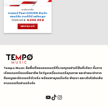
ขาตั้ง/ขาจับ
ขาสแนร์ Pearl S1030D สำหรับ
สแนร์ลึก วางต่ำได้ เสถียรสุด
Original
Current
7,500.00
฿
6,000.00
฿
price
price
was:
is:
หยิบใส่ตะกร้า
7,500.00 ฿.
6,000.00 ฿.
Tempo Music คือพื้นที่ของคนดนตรีที่รวมทุกอย่างไว้ในที่เดียว ทั้งการ
เรียนดนตรีแบบมืออาชีพ โชว์รูมเครื่องดนตรีคุณภาพ และคำแนะนำจาก
ทีมครูและนักดนตรีตัวจริง พร้อมพาคุณเริ่มต้น พัฒนา และเติบโตในเส้น
ทางดนตรีอย่างจริงจัง
YouTube
TikTok
Instagram