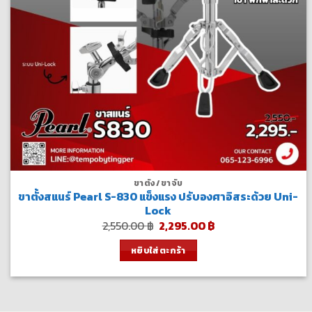
ขาตั้ง/ขาจับ
ขาตั้งสแนร์ Pearl S-830 แข็งแรง ปรับองศาอิสระด้วย Uni-
Lock
Original
Current
2,550.00
฿
2,295.00
฿
price
price
was:
is:
หยิบใส่ตะกร้า
2,550.00 ฿.
2,295.00 ฿.