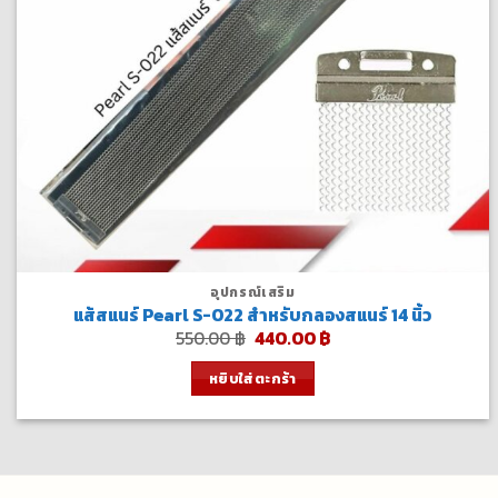
อุปกรณ์เสริม
แส้สแนร์ Pearl S-022 สำหรับกลองสแนร์ 14 นิ้ว
Original
Current
550.00
฿
440.00
฿
price
price
was:
is:
หยิบใส่ตะกร้า
550.00 ฿.
440.00 ฿.