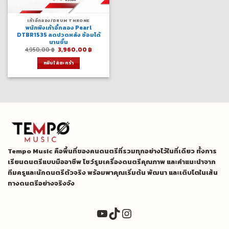
เก้าอี้กลอง/DRUM THRONE
พนักพิงเก้าอี้กลอง Pearl
DTBR1535 ลดปวดหลัง ซ้อมได้
นานขึ้น
Original
Current
4,950.00
฿
3,960.00
฿
price
price
was:
is:
หยิบใส่ตะกร้า
4,950.00 ฿.
3,960.00 ฿.
Tempo Music คือพื้นที่ของคนดนตรีที่รวมทุกอย่างไว้ในที่เดียว ทั้งการ
เรียนดนตรีแบบมืออาชีพ โชว์รูมเครื่องดนตรีคุณภาพ และคำแนะนำจาก
ทีมครูและนักดนตรีตัวจริง พร้อมพาคุณเริ่มต้น พัฒนา และเติบโตในเส้น
ทางดนตรีอย่างจริงจัง
YouTube
TikTok
Instagram