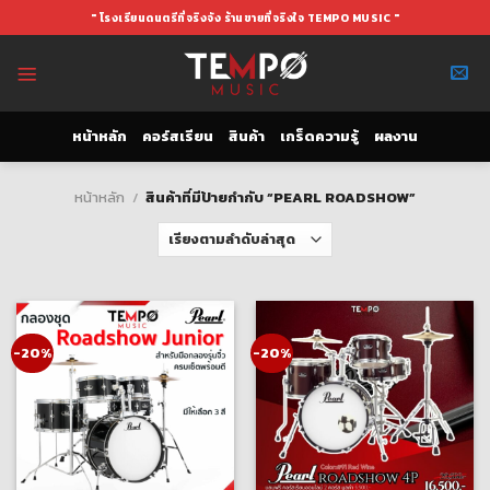
Skip
" โรงเรียนดนตรีที่จริงจัง ร้านขายที่จริงใจ TEMPO MUSIC "
to
content
หน้าหลัก
คอร์สเรียน
สินค้า
เกร็ดความรู้
ผลงาน
หน้าหลัก
/
สินค้าที่มีป้ายกำกับ “PEARL ROADSHOW”
-20%
-20%