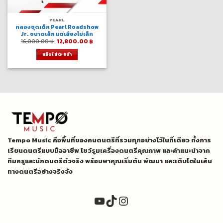
PEARL
กลองชุดเด็ก Pearl Roadshow
Jr. ขนาดเล็ก แต่เสียงไม่เล็ก
Original
Current
16,000.00
฿
12,800.00
฿
price
price
was:
is:
หยิบใส่ตะกร้า
16,000.00 ฿.
12,800.00 ฿.
Tempo Music คือพื้นที่ของคนดนตรีที่รวมทุกอย่างไว้ในที่เดียว ทั้งการ
เรียนดนตรีแบบมืออาชีพ โชว์รูมเครื่องดนตรีคุณภาพ และคำแนะนำจาก
ทีมครูและนักดนตรีตัวจริง พร้อมพาคุณเริ่มต้น พัฒนา และเติบโตในเส้น
ทางดนตรีอย่างจริงจัง
YouTube
TikTok
Instagram