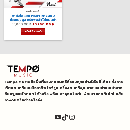
ขาตั้ง/ขาจับ
ขาตั้งไฮแฮท Pearl RH2050
ยืดหยุ่นสูง ปรับฟีลลิ่งได้แม่นยำ
Original
Current
13,000.00
฿
10,400.00
฿
price
price
was:
is:
หยิบใส่ตะกร้า
13,000.00 ฿.
10,400.00 ฿.
Tempo Music คือพื้นที่ของคนดนตรีที่รวมทุกอย่างไว้ในที่เดียว ทั้งการ
เรียนดนตรีแบบมืออาชีพ โชว์รูมเครื่องดนตรีคุณภาพ และคำแนะนำจาก
ทีมครูและนักดนตรีตัวจริง พร้อมพาคุณเริ่มต้น พัฒนา และเติบโตในเส้น
ทางดนตรีอย่างจริงจัง
YouTube
TikTok
Instagram