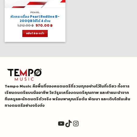
PEARL
หัวกระเดื่อง Pearl Redline B-
200QB ใช้ได้ 4 ด้าน
Original
Current
1,212.00
฿
970.00
฿
price
price
was:
is:
หยิบใส่ตะกร้า
1,212.00 ฿.
970.00 ฿.
Tempo Music คือพื้นที่ของคนดนตรีที่รวมทุกอย่างไว้ในที่เดียว ทั้งการ
เรียนดนตรีแบบมืออาชีพ โชว์รูมเครื่องดนตรีคุณภาพ และคำแนะนำจาก
ทีมครูและนักดนตรีตัวจริง พร้อมพาคุณเริ่มต้น พัฒนา และเติบโตในเส้น
ทางดนตรีอย่างจริงจัง
YouTube
TikTok
Instagram