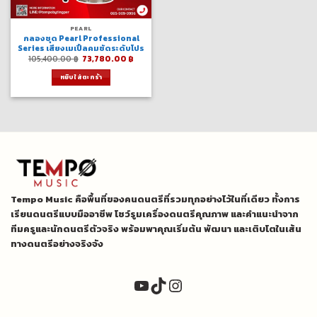
PEARL
กลองชุด Pearl Professional
Series เสียงเมเปิ้ลคมชัดระดับโปร
Original
Current
105,400.00
฿
73,780.00
฿
price
price
was:
is:
หยิบใส่ตะกร้า
105,400.00 ฿.
73,780.00 ฿.
Tempo Music คือพื้นที่ของคนดนตรีที่รวมทุกอย่างไว้ในที่เดียว ทั้งการ
เรียนดนตรีแบบมืออาชีพ โชว์รูมเครื่องดนตรีคุณภาพ และคำแนะนำจาก
ทีมครูและนักดนตรีตัวจริง พร้อมพาคุณเริ่มต้น พัฒนา และเติบโตในเส้น
ทางดนตรีอย่างจริงจัง
YouTube
TikTok
Instagram