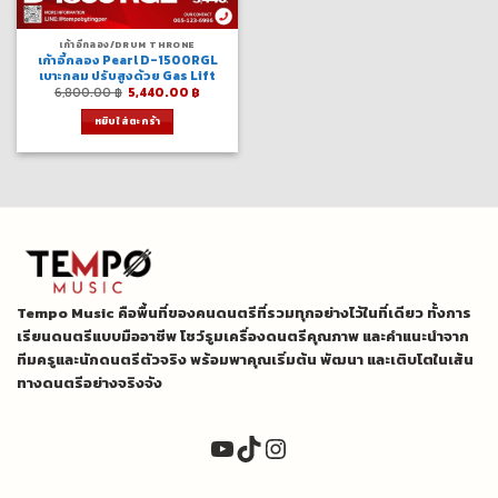
เก้าอี้กลอง/DRUM THRONE
เก้าอี้กลอง Pearl D-1500RGL
เบาะกลม ปรับสูงด้วย Gas Lift
Original
Current
6,800.00
฿
5,440.00
฿
price
price
was:
is:
หยิบใส่ตะกร้า
6,800.00 ฿.
5,440.00 ฿.
Tempo Music คือพื้นที่ของคนดนตรีที่รวมทุกอย่างไว้ในที่เดียว ทั้งการ
เรียนดนตรีแบบมืออาชีพ โชว์รูมเครื่องดนตรีคุณภาพ และคำแนะนำจาก
ทีมครูและนักดนตรีตัวจริง พร้อมพาคุณเริ่มต้น พัฒนา และเติบโตในเส้น
ทางดนตรีอย่างจริงจัง
YouTube
TikTok
Instagram