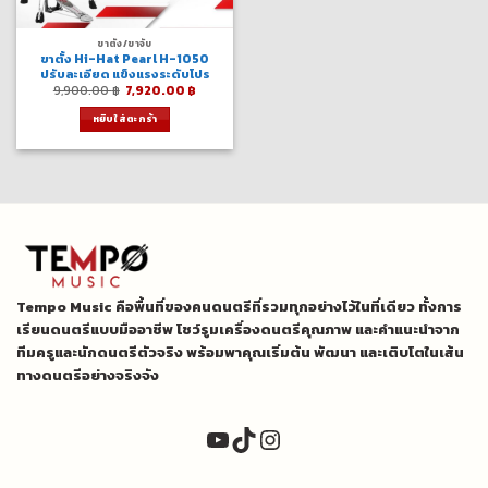
ขาตั้ง/ขาจับ
ขาตั้ง Hi-Hat Pearl H-1050
ปรับละเอียด แข็งแรงระดับโปร
Original
Current
9,900.00
฿
7,920.00
฿
price
price
was:
is:
หยิบใส่ตะกร้า
9,900.00 ฿.
7,920.00 ฿.
Tempo Music คือพื้นที่ของคนดนตรีที่รวมทุกอย่างไว้ในที่เดียว ทั้งการ
เรียนดนตรีแบบมืออาชีพ โชว์รูมเครื่องดนตรีคุณภาพ และคำแนะนำจาก
ทีมครูและนักดนตรีตัวจริง พร้อมพาคุณเริ่มต้น พัฒนา และเติบโตในเส้น
ทางดนตรีอย่างจริงจัง
YouTube
TikTok
Instagram