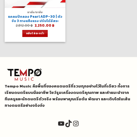
ขาตั้ง/ขาจับ
แคลมป์กลอง Pearl ADP-30 | ตัว
จับ 3 ทางแข็งแรง ปรับได้อิสระ
Original
Current
2,812.00
฿
2,250.00
฿
price
price
was:
is:
หยิบใส่ตะกร้า
2,812.00 ฿.
2,250.00 ฿.
Tempo Music คือพื้นที่ของคนดนตรีที่รวมทุกอย่างไว้ในที่เดียว ทั้งการ
เรียนดนตรีแบบมืออาชีพ โชว์รูมเครื่องดนตรีคุณภาพ และคำแนะนำจาก
ทีมครูและนักดนตรีตัวจริง พร้อมพาคุณเริ่มต้น พัฒนา และเติบโตในเส้น
ทางดนตรีอย่างจริงจัง
YouTube
TikTok
Instagram