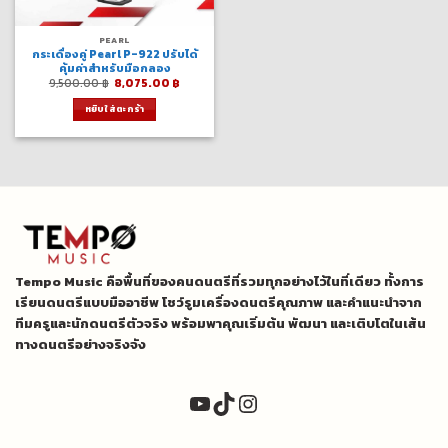
PEARL
กระเดื่องคู่ Pearl P-922 ปรับได้
คุ้มค่าสำหรับมือกลอง
Original
Current
9,500.00
฿
8,075.00
฿
price
price
was:
is:
หยิบใส่ตะกร้า
9,500.00 ฿.
8,075.00 ฿.
Tempo Music คือพื้นที่ของคนดนตรีที่รวมทุกอย่างไว้ในที่เดียว ทั้งการ
เรียนดนตรีแบบมืออาชีพ โชว์รูมเครื่องดนตรีคุณภาพ และคำแนะนำจาก
ทีมครูและนักดนตรีตัวจริง พร้อมพาคุณเริ่มต้น พัฒนา และเติบโตในเส้น
ทางดนตรีอย่างจริงจัง
YouTube
TikTok
Instagram