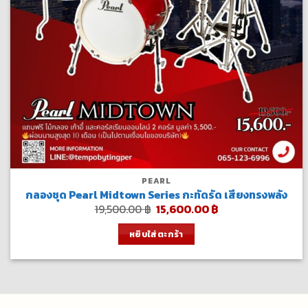
PEARL
กลองชุด Pearl Midtown Series กะทัดรัด เสียงทรงพลัง
Original
Current
19,500.00
฿
15,600.00
฿
price
price
was:
is:
หยิบใส่ตะกร้า
19,500.00 ฿.
15,600.00 ฿.