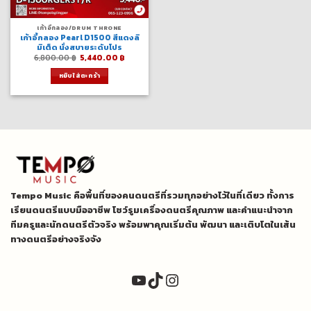
เก้าอี้กลอง/DRUM THRONE
เก้าอี้กลอง Pearl D1500 สีแดงลิ
มิเต็ด นั่งสบายระดับโปร
Original
Current
6,800.00
฿
5,440.00
฿
price
price
was:
is:
หยิบใส่ตะกร้า
6,800.00 ฿.
5,440.00 ฿.
Tempo Music คือพื้นที่ของคนดนตรีที่รวมทุกอย่างไว้ในที่เดียว ทั้งการ
เรียนดนตรีแบบมืออาชีพ โชว์รูมเครื่องดนตรีคุณภาพ และคำแนะนำจาก
ทีมครูและนักดนตรีตัวจริง พร้อมพาคุณเริ่มต้น พัฒนา และเติบโตในเส้น
ทางดนตรีอย่างจริงจัง
YouTube
TikTok
Instagram