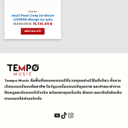
PEARL
สแนร์ Pearl Joey Jordison
JJ1365N เสียงพุ่ง คม ดุดัน
Original
Current
18,500.00
฿
15,725.00
฿
price
price
was:
is:
หยิบใส่ตะกร้า
18,500.00 ฿.
15,725.00 ฿.
Tempo Music คือพื้นที่ของคนดนตรีที่รวมทุกอย่างไว้ในที่เดียว ทั้งการ
เรียนดนตรีแบบมืออาชีพ โชว์รูมเครื่องดนตรีคุณภาพ และคำแนะนำจาก
ทีมครูและนักดนตรีตัวจริง พร้อมพาคุณเริ่มต้น พัฒนา และเติบโตในเส้น
ทางดนตรีอย่างจริงจัง
YouTube
TikTok
Instagram