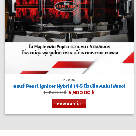
PEARL
สแนร์ Pearl Igniter Hybrid 14×5 นิ้ว เสียงแน่น ไฟแรง!
Original
Current
6,950.00
฿
5,900.00
฿
price
price
was:
is:
หยิบใส่ตะกร้า
6,950.00 ฿.
5,900.00 ฿.