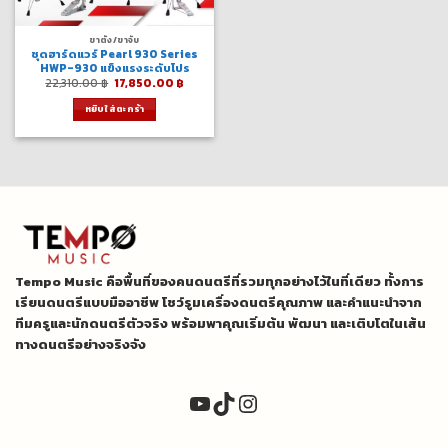
ขาตั้ง/ขาจับ
ชุดฮาร์ดแวร์ Pearl 930 Series
HWP-930 แข็งแรงระดับโปร
Original
Current
22,310.00
฿
17,850.00
฿
price
price
was:
is:
หยิบใส่ตะกร้า
22,310.00 ฿.
17,850.00 ฿.
Tempo Music คือพื้นที่ของคนดนตรีที่รวมทุกอย่างไว้ในที่เดียว ทั้งการ
เรียนดนตรีแบบมืออาชีพ โชว์รูมเครื่องดนตรีคุณภาพ และคำแนะนำจาก
ทีมครูและนักดนตรีตัวจริง พร้อมพาคุณเริ่มต้น พัฒนา และเติบโตในเส้น
ทางดนตรีอย่างจริงจัง
YouTube
TikTok
Instagram