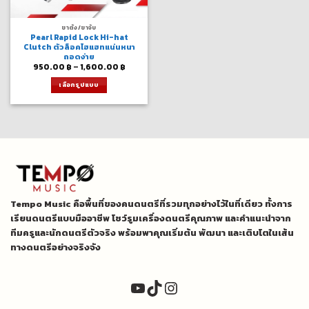
ขาตั้ง/ขาจับ
Pearl Rapid Lock Hi-hat
Clutch ตัวล็อคไฮแฮทแน่นหนา
ถอดง่าย
Price
950.00
฿
–
1,600.00
฿
range:
950.00 ฿
เลือกรูปแบบ
through
1,600.00 ฿
This
product
has
multiple
variants.
The
options
may
be
Tempo Music คือพื้นที่ของคนดนตรีที่รวมทุกอย่างไว้ในที่เดียว ทั้งการ
chosen
on
เรียนดนตรีแบบมืออาชีพ โชว์รูมเครื่องดนตรีคุณภาพ และคำแนะนำจาก
the
ทีมครูและนักดนตรีตัวจริง พร้อมพาคุณเริ่มต้น พัฒนา และเติบโตในเส้น
product
ทางดนตรีอย่างจริงจัง
page
YouTube
TikTok
Instagram