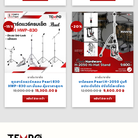
-15%
-20%
ขาตั้ง/ขาจับ
ขาตั้ง/ขาจับ
ชุดฮาร์ดแวร์กลอง Pearl 830
ขาไฮแฮท Pearl H-2050 รุ่นท็
HWP-830 เบา มั่นคง คุ้มราคาสุดๆ
อประดับโปร ปรับได้ละเอียด
Original
Current
Original
Curren
18,000.00
฿
15,300.00
฿
12,000.00
฿
9,600.00
฿
price
price
price
price
was:
is:
was:
is:
หยิบใส่ตะกร้า
หยิบใส่ตะกร้า
18,000.00 ฿.
15,300.00 ฿.
12,000.00 ฿.
9,600.