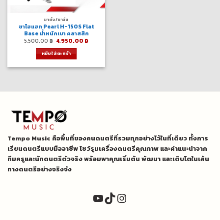
ขาตั้ง/ขาจับ
ขาไฮแฮท Pearl H-150S Flat
Base น้ำหนักเบา คลาสสิก
Original
Current
5,500.00
฿
4,950.00
฿
price
price
was:
is:
หยิบใส่ตะกร้า
5,500.00 ฿.
4,950.00 ฿.
Tempo Music คือพื้นที่ของคนดนตรีที่รวมทุกอย่างไว้ในที่เดียว ทั้งการ
เรียนดนตรีแบบมืออาชีพ โชว์รูมเครื่องดนตรีคุณภาพ และคำแนะนำจาก
ทีมครูและนักดนตรีตัวจริง พร้อมพาคุณเริ่มต้น พัฒนา และเติบโตในเส้น
ทางดนตรีอย่างจริงจัง
YouTube
TikTok
Instagram